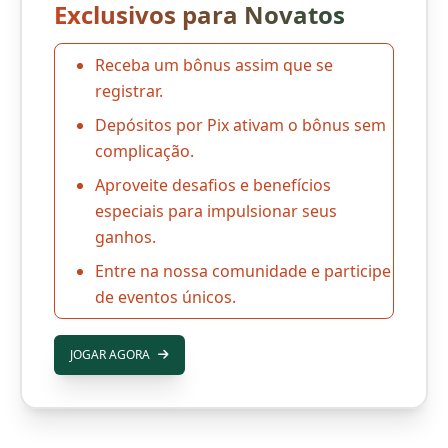
Exclusivos para Novatos
Receba um bônus assim que se
registrar.
Depósitos por Pix ativam o bônus sem
complicação.
Aproveite desafios e benefícios
especiais para impulsionar seus
ganhos.
Entre na nossa comunidade e participe
de eventos únicos.
JOGAR AGORA