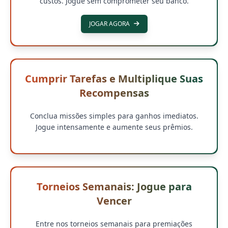
custos. Jogue sem comprometer seu banco.
JOGAR AGORA
Cumprir Tarefas e Multiplique Suas
Recompensas
Conclua missões simples para ganhos imediatos.
Jogue intensamente e aumente seus prêmios.
Torneios Semanais: Jogue para
Vencer
Entre nos torneios semanais para premiações