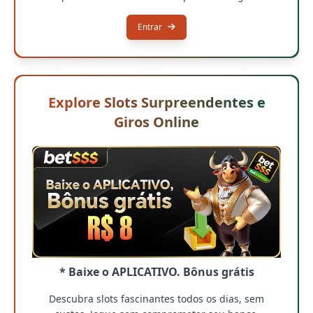
Entrar
Explore Slots Surpreendentes e
Giros Online
* Baixe o APLICATIVO. Bônus grátis
Descubra slots fascinantes todos os dias, sem