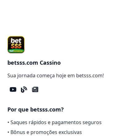
betsss.com Cassino
Sua jornada começa hoje em betsss.com!
Por que betsss.com?
• Saques rápidos e pagamentos seguros
• Bônus e promoções exclusivas