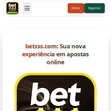
Entrar
Registrar
Abrir menu principal
betsss.com: Sua nova
experiência em apostas
online