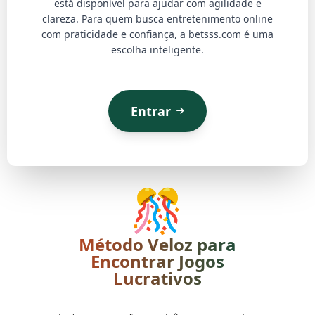
está disponível para ajudar com agilidade e
clareza. Para quem busca entretenimento online
com praticidade e confiança, a betsss.com é uma
escolha inteligente.
Entrar
🎊
Método Veloz para
Encontrar Jogos
Lucrativos