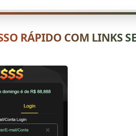
SSO RÁPIDO COM LINKS S