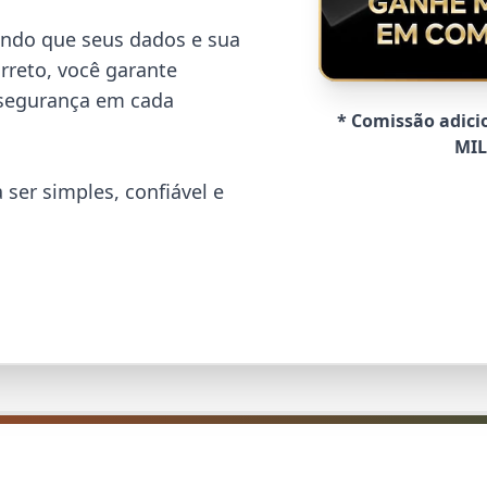
endo que seus dados e sua
orreto, você garante
s segurança em cada
* Comissão adici
MIL
ser simples, confiável e