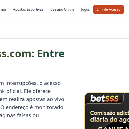
orma
Apostas Esportivas
Cassino Online
Jogos
Link de Acesso
ss.com: Entre
m interrupções, o acesso
k oficial. Ele oferece
em realiza apostas ao vivo
. O endereço é monitorado
áginas falsas ou