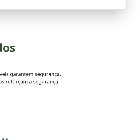
dos
iáveis garantem segurança.
dos reforçam a segurança