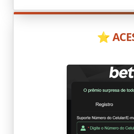
⭐
ACE