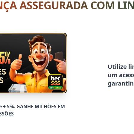
ÇA ASSEGURADA COM LINK
Utilize l
um acess
garanti
te + 5%. GANHE MILHÕES EM
SSÕES