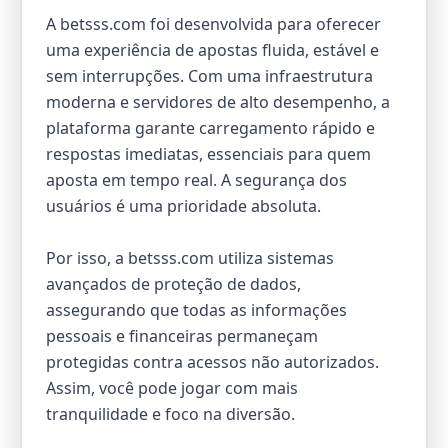
A betsss.com foi desenvolvida para oferecer
uma experiência de apostas fluida, estável e
sem interrupções. Com uma infraestrutura
moderna e servidores de alto desempenho, a
plataforma garante carregamento rápido e
respostas imediatas, essenciais para quem
aposta em tempo real. A segurança dos
usuários é uma prioridade absoluta.
Por isso, a betsss.com utiliza sistemas
avançados de proteção de dados,
assegurando que todas as informações
pessoais e financeiras permaneçam
protegidas contra acessos não autorizados.
Assim, você pode jogar com mais
tranquilidade e foco na diversão.