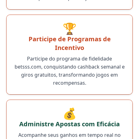
🏆
Participe de Programas de
Incentivo
Participe do programa de fidelidade
betsss.com, conquistando cashback semanal e
giros gratuitos, transformando jogos em
recompensas.
💰
Administre Apostas com Eficácia
Acompanhe seus ganhos em tempo real no