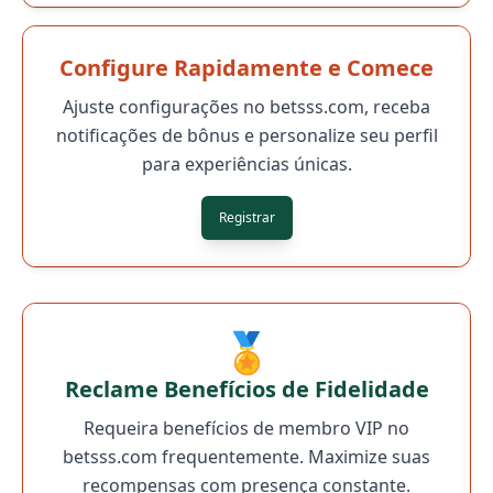
Configure Rapidamente e Comece
Ajuste configurações no betsss.com, receba
notificações de bônus e personalize seu perfil
para experiências únicas.
Registrar
🏅
Reclame Benefícios de Fidelidade
Requeira benefícios de membro VIP no
betsss.com frequentemente. Maximize suas
recompensas com presença constante.