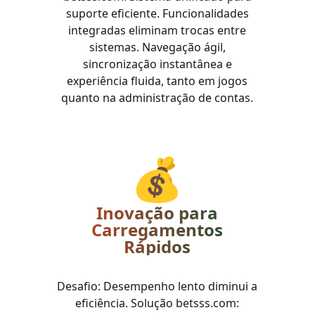
suporte eficiente. Funcionalidades
integradas eliminam trocas entre
sistemas. Navegação ágil,
sincronização instantânea e
experiência fluida, tanto em jogos
quanto na administração de contas.
💰
Inovação para
Carregamentos
Rápidos
Desafio: Desempenho lento diminui a
eficiência. Solução betsss.com: